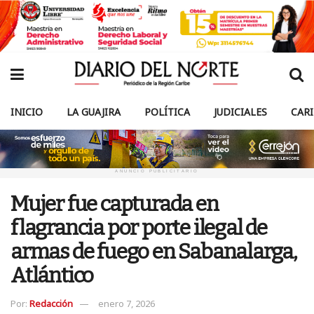
INICIO
LA GUAJIRA
POLÍTICA
JUDICIALES
CAR
ANUNCIO PUBLICITARIO
Mujer fue capturada en
flagrancia por porte ilegal de
armas de fuego en Sabanalarga,
Atlántico
Por:
Redacción
enero 7, 2026