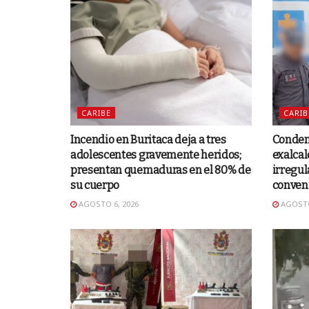
CARIBE
CARIB
Incendio en Buritaca deja a tres
Condena
adolescentes gravemente heridos;
exalcal
presentan quemaduras en el 80% de
irregul
su cuerpo
conven
AGOSTO 6, 2026
AGOSTO