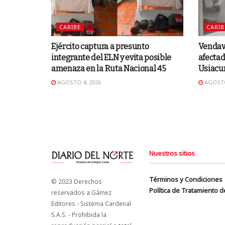
CARIBE
CARIB
Ejército captura a presunto
Vendava
integrante del ELN y evita posible
afectad
amenaza en la Ruta Nacional 45
Usiacu
AGOSTO 4, 2026
AGOSTO
Nuestros sitios
Términos y Condiciones
© 2023 Derechos
Política de Tratamiento 
reservados a Gámez
Editores - Sistema Cardenal
S.A.S. - Prohibida la