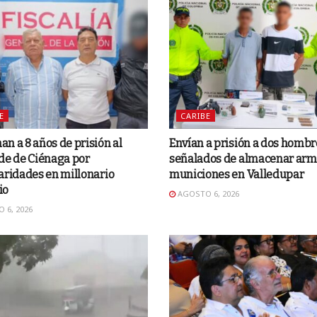
E
CARIBE
n a 8 años de prisión al
Envían a prisión a dos hombr
de de Ciénaga por
señalados de almacenar arm
aridades en millonario
municiones en Valledupar
io
AGOSTO 6, 2026
 6, 2026