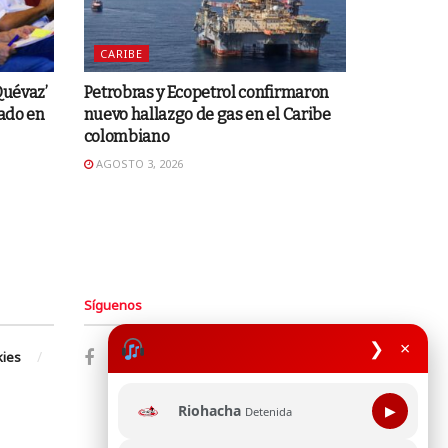
CARIBE
Quévaz’
Petrobras y Ecopetrol confirmaron
gado en
nuevo hallazgo de gas en el Caribe
colombiano
AGOSTO 3, 2026
Síguenos
❯
×
kies
Riohacha
▶
Detenida