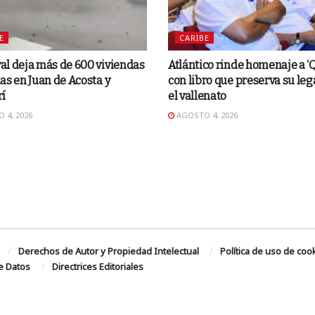
E
CARIBE
l deja más de 600 viviendas
Atlántico rinde homenaje a ‘
as en Juan de Acosta y
con libro que preserva su le
rí
el vallenato
 4, 2026
AGOSTO 4, 2026
Derechos de Autor y Propiedad Intelectual
Política de uso de coo
de Datos
Directrices Editoriales