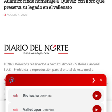
Atlántico rinde homenaje a ‘Quévaz’ con libro que
preserva su legado en el vallenato
AGOSTO 4, 2026
© 2023 Derechos reservados a Gámez Editores - Sistema Cardenal
S.A.S. - Prohibida la reproducción parcial o total de este medio.
❯
×
Nuestros sitios
Términos y Condiciones
Derechos de Autor y Propiedad Intelectual
Política de uso de cookies
Política de Tratamiento de Datos
Riohacha
▶
Detenida
Directrices Editoriales
Esta página web usa cookie para mejorar tu experiencia de
Valledupar
▶
Detenida
navegación, al continuar aceptas nuestra política de uso de