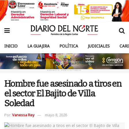
INICIO
LA GUAJIRA
POLÍTICA
JUDICIALES
CAR
ANUNCIO PUBLICITARIO
Hombre fue asesinado a tiros en
el sector El Bajito de Villa
Soledad
Por:
Vanessa Rey
mayo 8, 2026