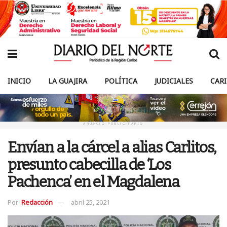
INICIO
LA GUAJIRA
POLÍTICA
JUDICIALES
CAR
ANUNCIO PUBLICITARIO
Envían a la cárcel a alias Carlitos,
presunto cabecilla de ‘Los
Pachenca’ en el Magdalena
Por:
Redacción
abril 25, 2021