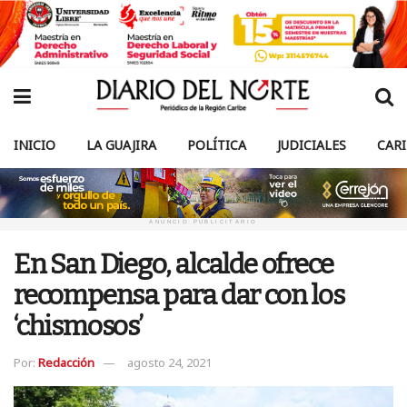
INICIO
LA GUAJIRA
POLÍTICA
JUDICIALES
CAR
ANUNCIO PUBLICITARIO
En San Diego, alcalde ofrece
recompensa para dar con los
‘chismosos’
Por:
Redacción
agosto 24, 2021