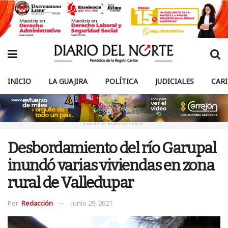
INICIO
LA GUAJIRA
POLÍTICA
JUDICIALES
CAR
ANUNCIO PUBLICITARIO
Desbordamiento del río Garupal
inundó varias viviendas en zona
rural de Valledupar
Por:
Redacción
junio 29, 2021