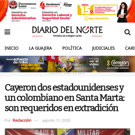
INICIO
LA GUAJIRA
POLÍTICA
JUDICIALES
CAR
ANUNCIO PUBLICITARIO
Cayeron dos estadounidenses y
un colombiano en Santa Marta:
son requeridos en extradición
Por:
Redacción
agosto 11, 2020