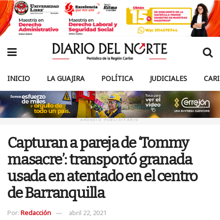
INICIO
LA GUAJIRA
POLÍTICA
JUDICIALES
CAR
ANUNCIO PUBLICITARIO
Capturan a pareja de ‘Tommy
masacre’: transportó granada
usada en atentado en el centro
de Barranquilla
Por:
Redacción
abril 22, 2021