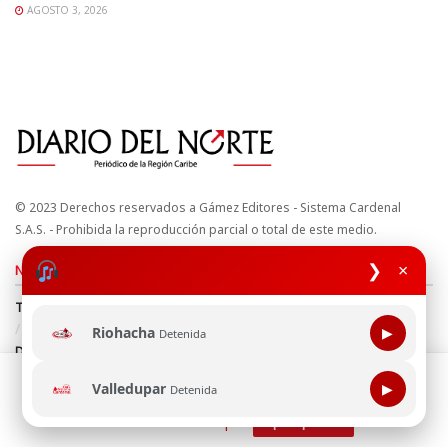
AGOSTO 3, 2026
© 2023 Derechos reservados a Gámez Editores - Sistema Cardenal
S.A.S. - Prohibida la reproducción parcial o total de este medio.
❯
×
Nuestros sitios
Términos y Condiciones
Derechos de Autor y Propiedad Intelectual
Política de uso de cookies
Política de Tratamiento de Datos
Riohacha
▶
Detenida
Directrices Editoriales
Esta página web usa cookie para mejorar tu experiencia de
Valledupar
▶
Detenida
navegación, al continuar aceptas nuestra política de uso de
Síguenos
cookie.
Consultala aquí
¡Aceptar!