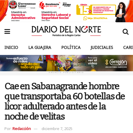
INICIO
LA GUAJIRA
POLÍTICA
JUDICIALES
CAR
ANUNCIO PUBLICITARIO
Cae en Sabanagrande hombre
que transportaba 60 botellas de
licor adulterado antes de la
noche de velitas
Por:
Redacción
diciembre 7, 2025