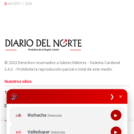
AGOSTO 1, 2026
© 2023 Derechos reservados a Gámez Editores - Sistema Cardenal
S.A.S. - Prohibida la reproducción parcial o total de este medio.
Nuestros sitios
Términos y Condiciones
Derechos de Autor y Propiedad Intelectual
❯
×
Política de uso de cookies
Política de Tratamiento de Datos
Directrices Editoriales
Riohacha
▶
Detenida
Síguenos
Esta página web usa cookie para mejorar tu experiencia de
Valledupar
▶
Detenida
navegación, al continuar aceptas nuestra política de uso de