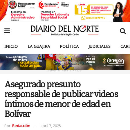
INICIO
LA GUAJIRA
POLÍTICA
JUDICIALES
CAR
ANUNCIO PUBLICITARIO
Asegurado presunto
responsable de publicar videos
íntimos de menor de edad en
Bolívar
Por:
Redacción
abril 7, 2025