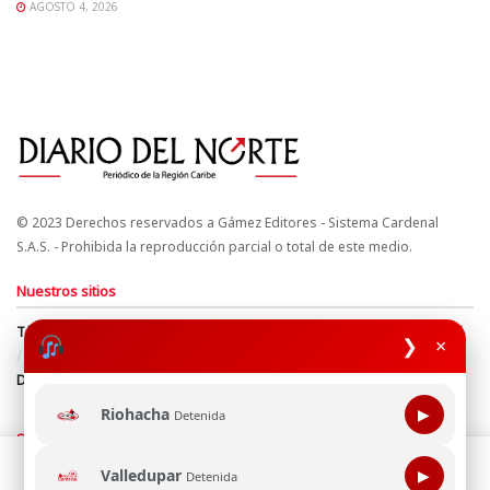
AGOSTO 4, 2026
© 2023 Derechos reservados a Gámez Editores - Sistema Cardenal
S.A.S. - Prohibida la reproducción parcial o total de este medio.
Nuestros sitios
Términos y Condiciones
Derechos de Autor y Propiedad Intelectual
❯
×
Política de uso de cookies
Política de Tratamiento de Datos
Directrices Editoriales
Riohacha
▶
Detenida
Síguenos
Esta página web usa cookie para mejorar tu experiencia de
Valledupar
▶
Detenida
navegación, al continuar aceptas nuestra política de uso de