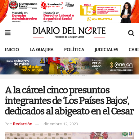
INICIO
LA GUAJIRA
POLÍTICA
JUDICIALES
CAR
ANUNCIO PUBLICITARIO
A la cárcel cinco presuntos
integrantes de ‘Los Países Bajos’,
dedicados al abigeato en el Cesar
Por:
Redacción
diciembre 12, 2023